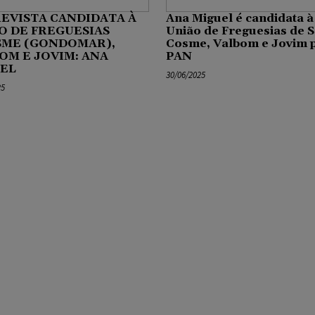
EVISTA CANDIDATA À
Ana Miguel é candidata à
O DE FREGUESIAS
União de Freguesias de S
SME (GONDOMAR),
Cosme, Valbom e Jovim 
OM E JOVIM: ANA
PAN
EL
30/06/2025
25