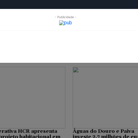
- Publicidade -
OPINIÃO
FREGUESIAS
MULTIMÉDIA
EXPO GONDOM
esias de Gondomar
bom e Jovim
rativa HCR apresenta
Águas do Douro e Paiva
projeto habitacional em
investe 2,7 milhões de e