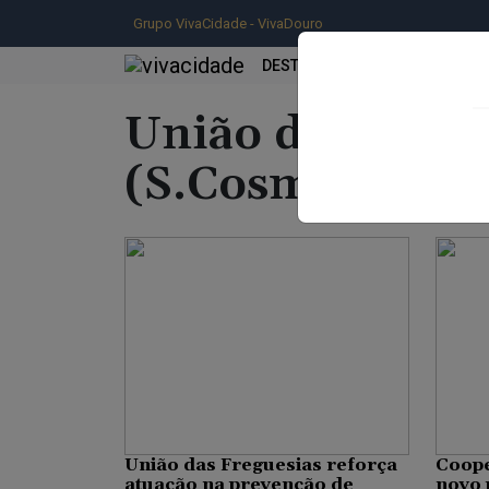
Grupo VivaCidade - VivaDouro
DESTAQUE
INFORMAÇÃO
União de Fregu
(S.Cosme), Val
União das Freguesias reforça
Coope
atuação na prevenção de
novo 