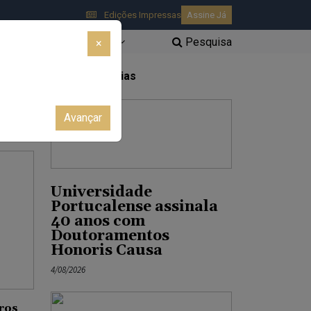
Edições Impressas
Assine Já
Pesquisa
AR
AUTÁRQUICAS 2025
×
Últimas Notícias
Avançar
Universidade
Portucalense assinala
40 anos com
Doutoramentos
Honoris Causa
4/08/2026
uros