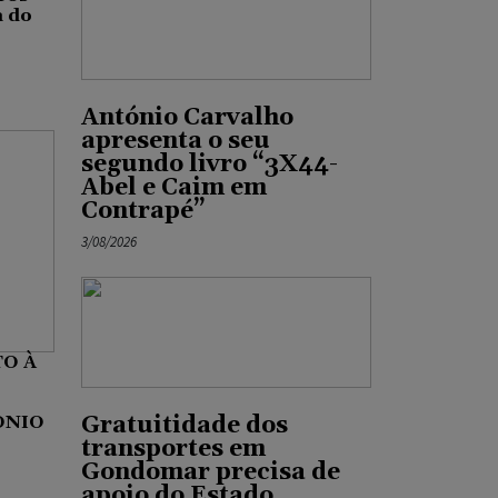
a do
António Carvalho
apresenta o seu
segundo livro “3X44-
Abel e Caim em
Contrapé”
3/08/2026
O À
,
ÓNIO
Gratuitidade dos
transportes em
Gondomar precisa de
apoio do Estado