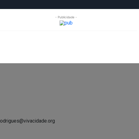
- Publicidade -
OPINIÃO
FREGUESIAS
MULTIMÉDIA
EXPO GONDOM
.rodrigues@vivacidade.org