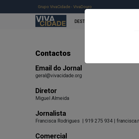
Grupo VivaCidade - VivaDouro
DESTAQUE
INFORMAÇÃO
Contactos
Email do Jornal
geral@vivacidade.org
Diretor
Miguel Almeida
Jornalista
Francisca Rodrigues | 919 275 934 |
francisca
Comercial