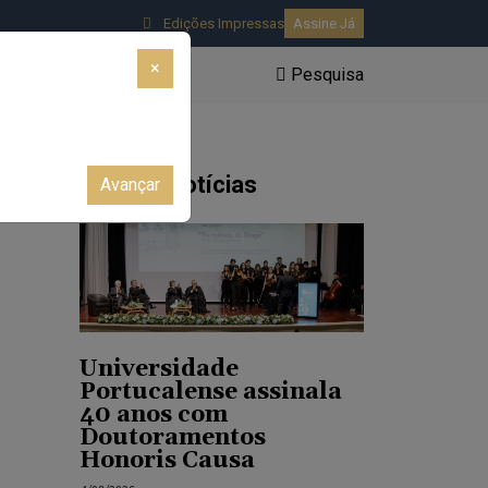
Edições Impressas
Assine Já
×
Pesquisa
AR
AUTÁRQUICAS 2025
Últimas Notícias
Avançar
Universidade
Portucalense assinala
40 anos com
Doutoramentos
Honoris Causa