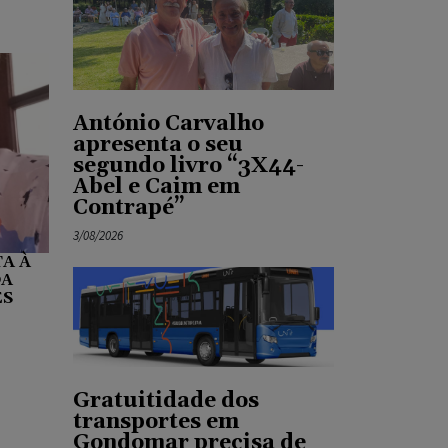
António Carvalho
apresenta o seu
segundo livro “3X44-
Abel e Caim em
Contrapé”
3/08/2026
A À
DA
ES
Gratuitidade dos
transportes em
Gondomar precisa de