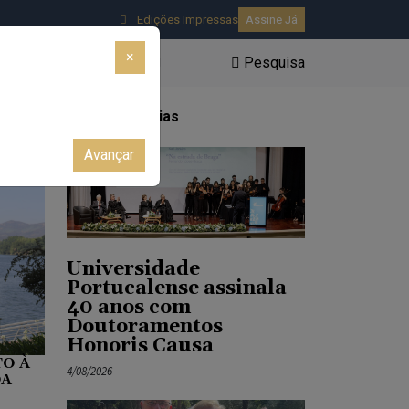
Edições Impressas
Assine Já
×
Pesquisa
AR
AUTÁRQUICAS 2025
Últimas Notícias
Avançar
Universidade
Portucalense assinala
40 anos com
Doutoramentos
Honoris Causa
O À
4/08/2026
DA