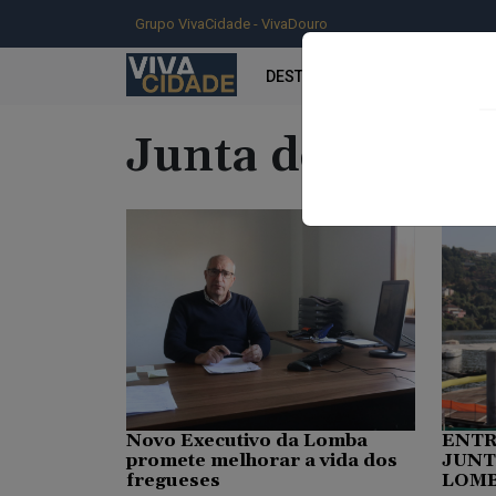
Grupo VivaCidade - VivaDouro
DESTAQUE
INFORMAÇÃO
Junta de Fregu
Novo Executivo da Lomba
ENTR
promete melhorar a vida dos
JUNT
fregueses
LOMB