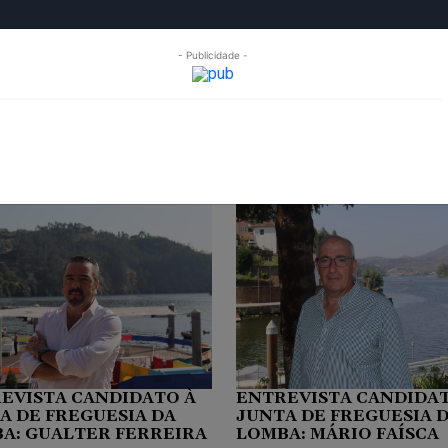
- Publicidade -
OPINIÃO
FREGUESIAS
MULTIMÉDIA
EXPO GONDOM
esia da Lomba
EVISTA CANDIDATO À
ENTREVISTA CANDIDAT
A DE FREGUESIA DA
JUNTA DE FREGUESIA 
A: GUALTER FERREIRA
LOMBA: MÁRIO FAÍSCA