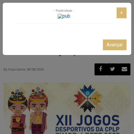
- Publicidade -
×
Concelho de Gondomar
Desporto
Gondomarenses conquistam
Avançar
títulos nas competições da CPLP
By
Vivacidade
28/08/2025