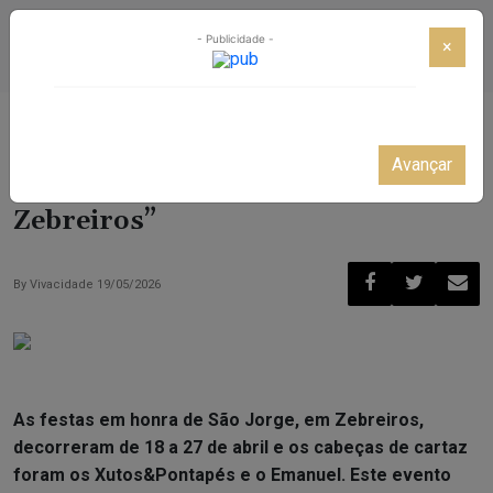
- Publicidade -
×
Sociedade
União de Freguesias de Foz de Sousa e Covelo
Comissão Festas de São Jorge:
Avançar
“Foi uma festa nunca vista em
Zebreiros”
By
Vivacidade
19/05/2026
As festas em honra de São Jorge, em Zebreiros,
decorreram de 18 a 27 de abril e os cabeças de cartaz
foram os Xutos&Pontapés e o Emanuel. Este evento