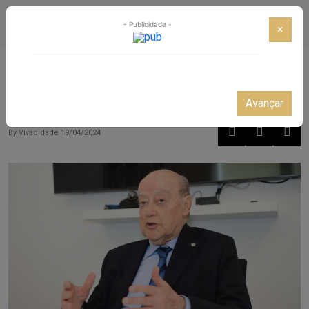
- Publicidade -
×
Destaque
Entrevista a Pinto da Costa
Avançar
By
Vivacidade
19/04/2024